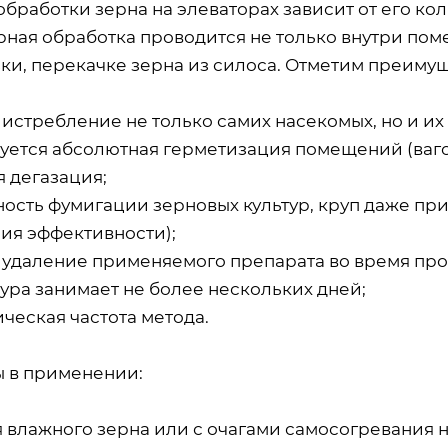
бработки зерна на элеваторах зависит от его кол
рная обработка проводится не только внутри пом
зки, перекачке зерна из силоса. Отметим преиму
истребление не только самих насекомых, но и их
уется абсолютная герметизация помещений (вагоно
я дегазация;
ность фумигации зерновых культур, круп даже пр
ия эффективности);
 удаление применяемого препарата во время пр
ура занимает не более нескольких дней;
ческая частота метода.
 в применении:
я влажного зерна или с очагами самосогревания 