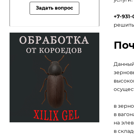
Задать вопрос
+7-931-
решить
Поч
Данный
зерновы
высоко
осущес
в зерн
в вагон
на элев
в скла