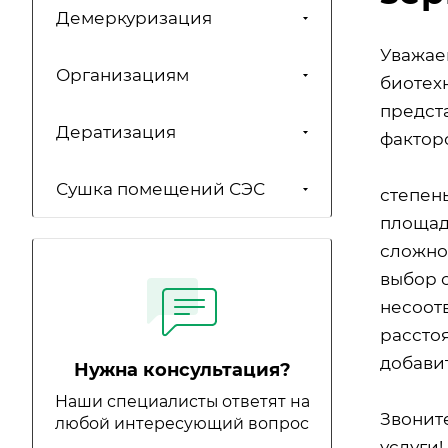
Демеркуризация
Уважае
Организациям
биотехн
предст
Дератизация
факторо
Сушка помещений СЭС
степен
площад
сложно
выбор 
несоот
расстоя
добавит
Нужна консультация?
Наши специалисты ответят на
Звонит
любой интересующий вопрос
услуги!