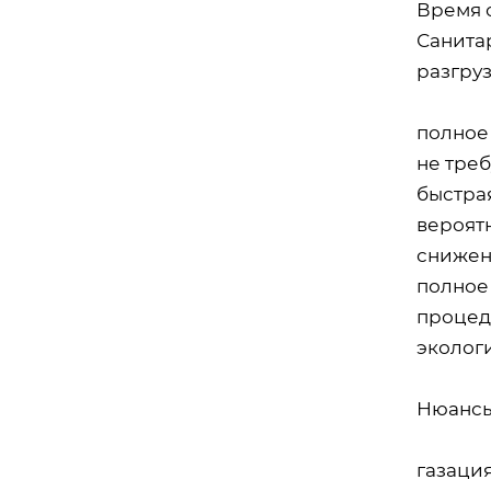
Время о
Санита
разгру
полное 
не треб
быстра
вероят
снижен
полное
процед
экологи
Нюансы
газаци