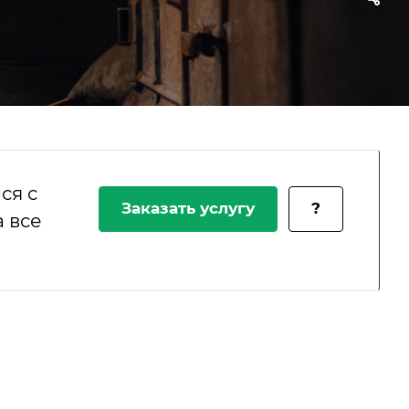
ся с
Заказать услугу
?
 все