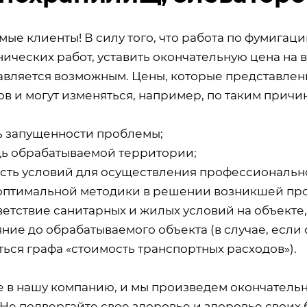
мые клиенты! В силу того, что работа по фумигац
ических работ, уставить окончательную цена на 
авляется возможным. Цены, которые представлены
в и могут изменяться, например, по таким причин
ь запущенности проблемы;
ь обрабатываемой территории;
сть условий для осуществления профессиональн
оптимальной методики в решении возникшей пр
ветствие санитарных и жилых условий на объекте
ние до обрабатываемого объекта (в случае, если 
ься графа «стоимость транспортных расходов»).
е в нашу компанию, и мы произведем окончатель
 Не подвергайте свое здоровье и здоровье своих 