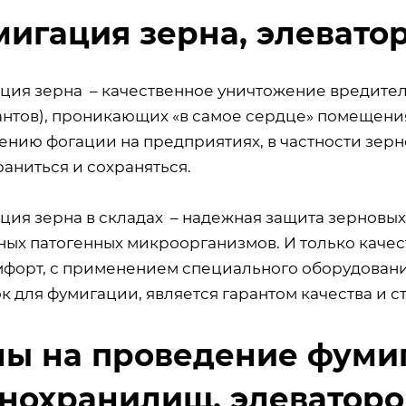
игация зерна, элевато
ция зерна – качественное уничтожение вредител
антов), проникающих «в самое сердце» помещени
ению фогации на предприятиях, в частности зерн
раниться и сохраняться.
ция зерна в складах – надежная защита зерновых
ных патогенных микроорганизмов. И только каче
форт, с применением специального оборудовани
к для фумигации, является гарантом качества и 
ы на проведение фумиг
нохранилищ, элеваторо