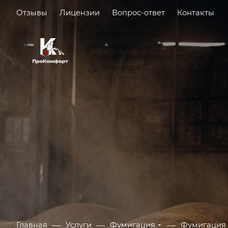
Отзывы
Лицензии
Вопрос-ответ
Контакты
Официальный сайт
санитарно-
эпидемиологической службы
ПроКомфорт
—
—
—
Главная
Услуги
Фумигация
Фумигация 