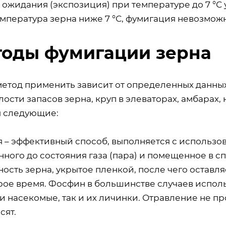
ожидания (экспозиция) при температуре до 7 °С 
емпература зерна ниже 7 °С, фумигация невозможн
оды фумигации зерна
метод применить зависит от определенных данных
ости запасов зерна, круп в элеваторах, амбарах
 следующие:
я – эффективный способ, выполняется с использо
ного до состояния газа (пара) и помещенное в с
ность зерна, укрытое пленкой, после чего оставл
рое время. Фосфин в большинстве случаев исполь
и насекомые, так и их личинки. Отравление не пр
сят.