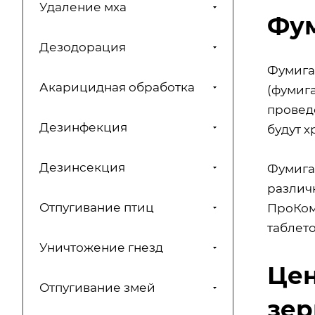
Удаление мха
Фум
Дезодорация
Фумига
Акарицидная обработка
(фумиг
провед
Дезинфекция
будут х
Дезинсекция
Фумига
различ
Отпугивание птиц
ПроКом
таблето
Уничтожение гнезд
Цен
Отпугивание змей
зер