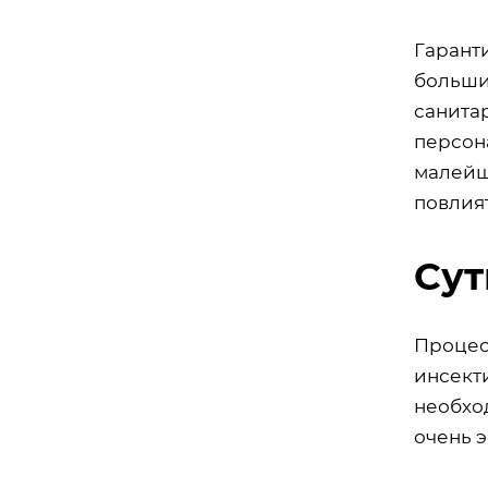
Гарант
больши
санита
персон
малейш
повлият
Сут
Процесс
инсекти
необхо
очень 