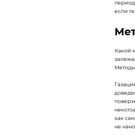
период 
если т
Мет
Какой 
залежал
Методы
Газаци
доведен
поверх
некото
как сам
не нано