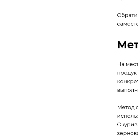
Обрати
самосто
Мет
На мес
продук
конкре
выполн
Метод 
использ
Окурив
зернов