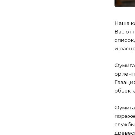
Наша к
Вас от
список
и расц
Фумига
ориент
Газаци
объект
Фумига
пораже
службы
древеси