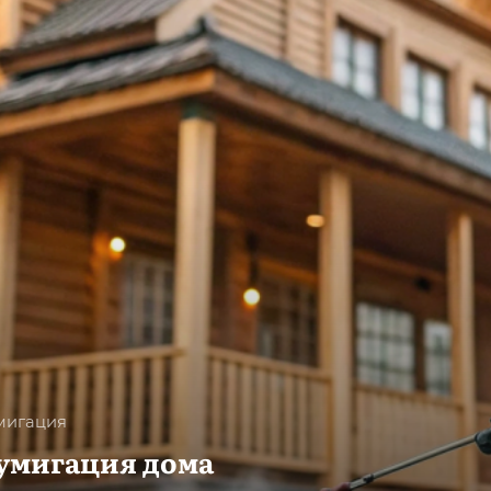
мигация
умигация дома