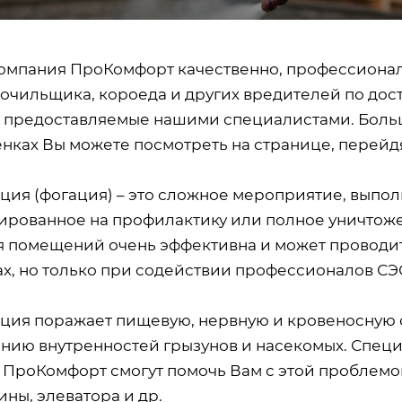
омпания ПроКомфорт качественно, профессионал
 точильщика, короеда и других вредителей по до
, предоставляемые нашими специалистами. Боль
енках Вы можете посмотреть на странице, перейдя
ция (фогация) – это сложное мероприятие, выпол
ированное на профилактику или полное уничтоже
я помещений очень эффективна и может проводит
ах, но только при содействии профессионалов СЭ
ция поражает пищевую, нервную и кровеносную с
нию внутренностей грызунов и насекомых. Спец
 ПроКомфорт смогут помочь Вам с этой проблемо
ны, элеватора и др.