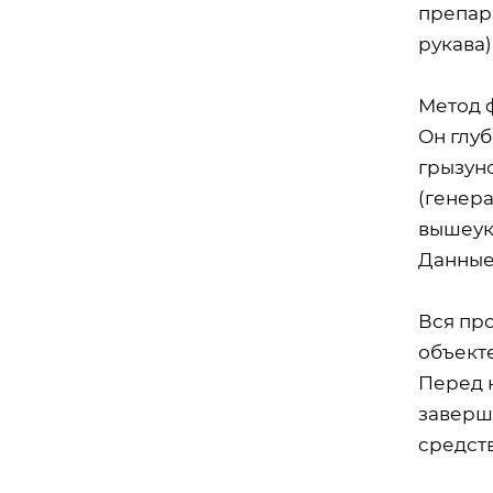
препара
рукава)
Метод 
Он глу
грызун
(генера
вышеука
Данные 
Вся пр
объект
Перед 
заверш
средств