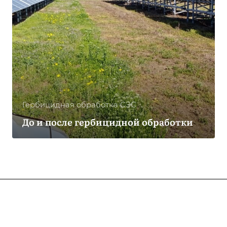
Гербицидная обработка CЭС
До и после гербицидной обработки
Компания
О компании
Услуги