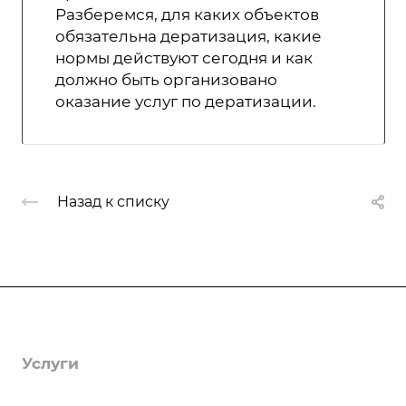
Разберемся, для каких объектов
обязательна дератизация, какие
нормы действуют сегодня и как
должно быть организовано
оказание услуг по дератизации.
Назад к списку
Компания
О компании
Услуги
Лицензии
Гербицидная обработка
Информация