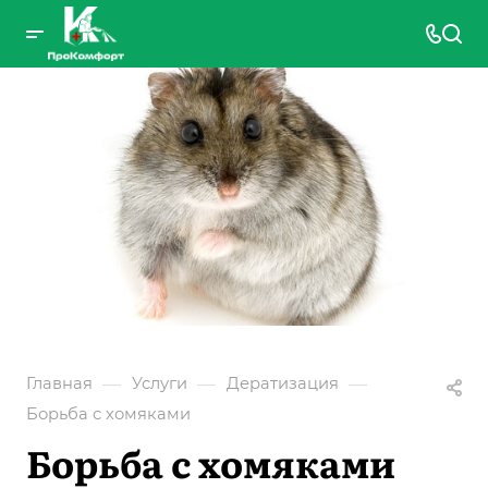
—
—
—
Главная
Услуги
Дератизация
Борьба с хомяками
Борьба с хомяками